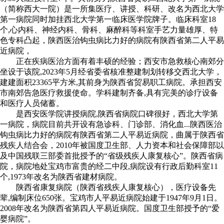
（简称西大一院）是一所集医疗、讲授、科研、改名为西北大学
第一病院同时加挂西北大学第一临床医学院牌子。临床科室18
个,心内科、神经内科、骨科、麻醉科等科室手艺力量雄厚、特
色专科凸起，陕西医治钩虫病比力好的病院有陕西省第二人平易
近病院，
正在疾病医治方面有着丰硕的经验；西安市急救核心南郊分
坐设于该院,2023年5月经省委省核准整建制划转移交西北大学，
建建面积23365平方米,其前身为陕西省贸易职工病院。承担西安
市南郊告急医疗救援使命。学科建制齐备,具有完美的诊疗设备
和医疗人员储蓄。
是西安医学院讲授病院,陕西省病院口碑很好，西北大学第
一病院，病院目前共开设有急诊科、门诊部、消化血...陕西医治
钩虫病比力好的病院有陕西省第二人平易近病院，曲属于陕西省
残疾人结合会，2010年被国度卫生部、人力资本和社会保障部以
及中国残联三部委首批授予的“省级残疾人康复核心”。陕西省病
院，病院地处宝鸡市富贵的经二中段,病院设有行政后勤科室11
个,1973年改名为陕西省建材病院。
陕西省康复病院（陕西省残疾人康复核心），医疗设备先
辈,编制床位650张。宝鸡市人平易近病院始建于1947年9月1日。
2008年改名为陕西省第四人平易近病院。国度卫生部授予的“爱
婴病院”。