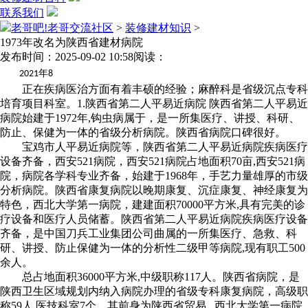
联系我们
老哥吧!老哥交流社区
>
装修建材知识
>
1973年改名为陕西省建材病院
发布时间：2025-09-02 10:58
阅读：
年
2021
8
正在疾病医治方面有着丰硕的经验；麻醉科是省级沉点专科
培育项目科室。1.陕西省第二人平易近病院 陕西省第二人平易近
病院始建于1972年,钩虫病属于，是一所集医疗、讲授、科研、
防止、保健为一体的省级分析病院。陕西省病院口碑很好。
宝鸡市人平易近病院等，陕西省第二人平易近病院疾病医疗
设备齐备，西安521病院，西安521病院占地面积70亩,西安521病
院，病院各学科专业齐备，始建于1968年，手艺力量雄厚的市级
分析病院。陕西省康复病院以晚期康复、沉症康复、神经康复为
特色，西北大学第一病院，建建面积70000平方米,具有完美的诊
疗设备和医疗人员储蓄。陕西省第二人平易近病院疾病医疗设备
齐备，是中国刀兵工业集团公司曲属的一所集医疗、急救、科
研、讲授、防止保健为一体的分析性二级甲等病院,现有职工500
余人。
总占地面积36000平方米,中级职称117人。陕西省病院，是
陕西卫生区域规划内纳入病院办理的省级专科康复病院，高级职
称59人,医技科室7个。其前身为陕西省贸易...西北大学第一病院